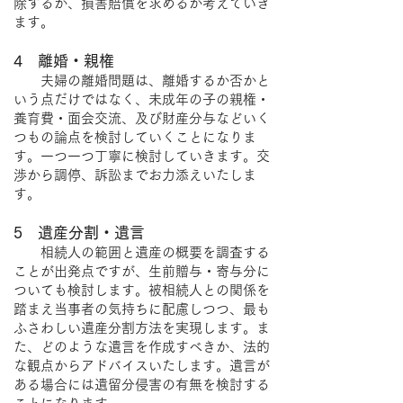
除するか、損害賠償を求めるか考えていき
ます。
4 離婚・親権
夫婦の離婚問題は、離婚するか否かと
いう点だけではなく、未成年の子の親権・
養育費・面会交流、及び財産分与などいく
つもの論点を検討していくことになりま
す。一つ一つ丁寧に検討していきます。交
渉から調停、訴訟までお力添えいたしま
す。
5 遺産分割・遺言
相続人の範囲と遺産の概要を調査する
ことが出発点ですが、生前贈与・寄与分に
ついても検討します。被相続人との関係を
踏まえ当事者の気持ちに配慮しつつ、最も
ふさわしい遺産分割方法を実現します。ま
た、どのような遺言を作成すべきか、法的
な観点からアドバイスいたします。遺言が
ある場合には遺留分侵害の有無を検討する