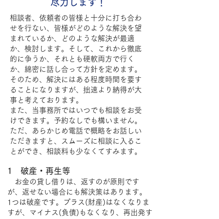
尽力します！
相談者、依頼者の皆様と十分に打ち合わ
せを行ない、皆様がどのような解決を望
まれているか、どのような解決が最適
か、検討します。そして、これから徹底
的に争うか、それとも硬軟両方で行く
か、綿密に話し合って方針を定めます。
そのため、解決にはある程度時間を要す
ることになりますが、拙速より納得が大
事と考えております。
また、当事務所ではいつでも相談をお受
けできます。予約なしでも構いません。
ただ、あらかじめ電話で概略をお話しい
ただきますと、スムーズに相談に入るこ
とができ、相談料も少なくてすみます。
1 破産・再生等
お金の貸し借りは、返すのが原則です
が、返せない場合にも解決策はあります。
1つは破産です。プラス(財産)はなくなりま
すが、マイナス(負債)もなくなり、再出発す