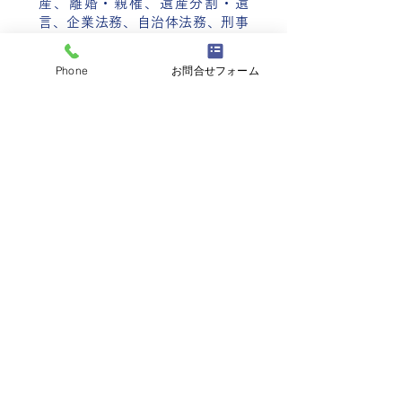
産、離婚・親権、遺産分割・遺
言、企業法務、自治体法務、刑事
等
Phone
お問合せフォーム
詳しくはこちら
離婚・親権、遺産分割・遺言、破産、民事
再生、任意整理、企業法務、刑事事件など
お気軽にご相談ください。
​お問合せ
債務整理、相続・遺言、貸金、交通事
故、遺産分割などでお困りの方はお気軽
にご相談ください。佐久裁判所前の法律
事務所です。
町田清・町田孔平、2名の弁護士が所属し
ております。