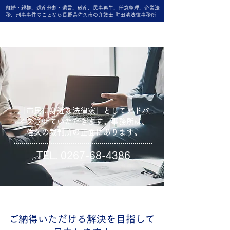
離婚・親権、遺産分割・遺言、破産、民事再生、任意整理、企業法
務、刑事事件のことなら長野県佐久市の弁護士 町田清法律事務所
町田清法律事務所
「市民に身近な法律家」としてアドバ
イスさせていただきます。事務所は、
佐久の裁判所の正面にあります。
TEL.
0267-68-4386
ご納得いただける解決を目指して